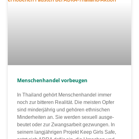
Menschenhandel vorbeugen
In Thailand gehört Menschenhandel immer
noch zur bit­te­ren Realität. Die meis­ten Opfer
sind min­der­jäh­rig und gehö­ren eth­ni­schen
Minderheiten an. Sie wer­den sexu­ell aus­ge­
beu­tet oder zur Zwangsarbeit gezwun­gen. In
sei­nem lang­jäh­ri­gen Projekt Keep Girls Safe,