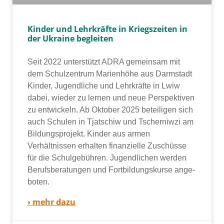
Kinder und Lehrkräfte in Kriegszeiten in
der Ukraine begleiten
Seit 2022 unter­stützt ADRA gemein­sam mit
dem Schulzentrum Marienhöhe aus Darmstadt
Kinder, Jugendliche und Lehrkräfte in Lwiw
dabei, wie­der zu ler­nen und neue Perspektiven
zu ent­wi­ckeln. Ab Oktober 2025 betei­li­gen sich
auch Schulen in Tjatschiw und Tscherniwzi am
Bildungsprojekt. Kinder aus armen
Verhältnissen erhal­ten finan­zi­el­le Zuschüsse
für die Schulgebühren. Jugendlichen wer­den
Berufsberatungen und Fortbildungskurse ange­
bo­ten.
› mehr dazu