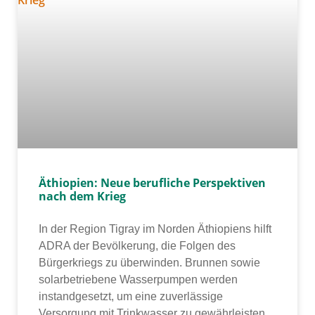
Äthiopien: Neue berufliche Perspektiven
nach dem Krieg
In der Region Tigray im Norden Äthiopiens hilft
ADRA der Bevölkerung, die Folgen des
Bürgerkriegs zu über­win­den. Brunnen sowie
solar­be­trie­be­ne Wasserpumpen wer­den
instand­ge­setzt, um eine zuver­läs­si­ge
Versorgung mit Trinkwasser zu gewähr­leis­ten.