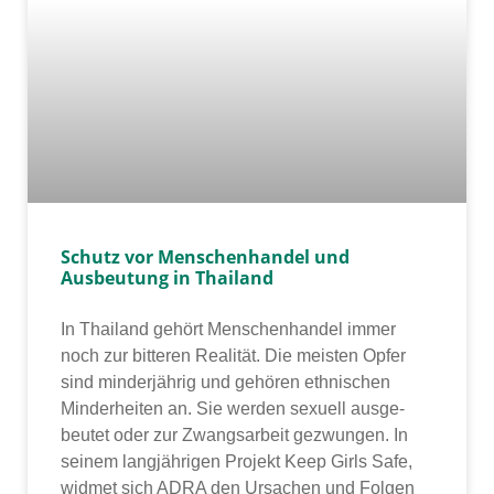
Schutz vor Menschenhandel und
Ausbeutung in Thailand
In Thailand gehört Menschenhandel immer
noch zur bit­te­ren Realität. Die meis­ten Opfer
sind min­der­jäh­rig und gehö­ren eth­ni­schen
Minderheiten an. Sie wer­den sexu­ell aus­ge­
beu­tet oder zur Zwangsarbeit gezwun­gen. In
sei­nem lang­jäh­ri­gen Projekt Keep Girls Safe,
wid­met sich ADRA den Ursachen und Folgen