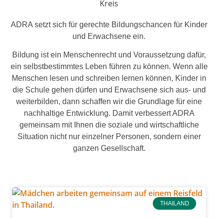
ADRA setzt sich für gerech­te Bildungschancen für Kinder
und Erwachsene ein.
Bildung ist ein Menschenrecht und Voraussetzung dafür,
ein selbst­be­stimm­tes Leben füh­ren zu kön­nen. Wenn alle
Menschen lesen und schrei­ben ler­nen kön­nen, Kinder in
die Schule gehen dür­fen und Erwachsene sich aus- und
wei­ter­bil­den, dann schaf­fen wir die Grundlage für eine
nach­hal­ti­ge Entwicklung. Damit ver­bes­sert ADRA
gemein­sam mit Ihnen die sozia­le und wirt­schaft­li­che
Situation nicht nur ein­zel­ner Personen, son­dern einer
gan­zen Gesellschaft.
THAILAND