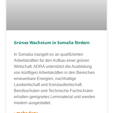
Grünes Wachstum in Somalia fördern
In Somalia man­gelt es an qua­li­fi­zier­ten
Arbeitskräften für den Aufbau einer grü­nen
Wirtschaft. ADRA unter­stützt die Ausbildung
von künf­ti­gen Arbeitskräften in den Bereichen
erneu­er­ba­re Energien, nach­hal­ti­ge
Landwirtschaft und Kreislaufwirtschaft.
Berufsschulen und Technische Fachschulen
erhal­ten geeig­ne­tes Lernmaterial und wer­den
modern aus­ge­stat­tet.
› mehr dazu