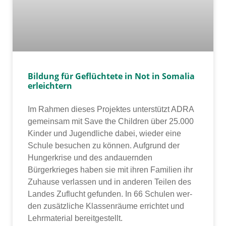
Bildung für Geflüchtete in Not in Somalia
erleichtern
Im Rahmen die­ses Projektes unter­stützt ADRA
gemein­sam mit Save the Children über 25.000
Kinder und Jugendliche dabei, wie­der eine
Schule besu­chen zu kön­nen. Aufgrund der
Hungerkrise und des andau­ern­den
Bürgerkrieges haben sie mit ihren Familien ihr
Zuhause ver­las­sen und in ande­ren Teilen des
Landes Zuflucht gefun­den. In 66 Schulen wer­
den zusätz­li­che Klassenräume errich­tet und
Lehrmaterial bereit­ge­stellt.