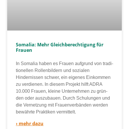
Somalia: Mehr Gleichberechtigung für
Frauen
In Somalia haben es Frauen auf­grund von tra­di­
tio­nel­len Rollenbildern und sozia­len
Hindernissen schwer, ein eige­nes Einkommen
zu ver­die­nen. In die­sem Projekt hilft ADRA
10.000 Frauen, klei­ne Unternehmen zu grün­
den oder aus­zu­bau­en. Durch Schulungen und
die Vernetzung mit Frauenverbänden wer­den
bewähr­te Praktiken ver­mit­telt.
› mehr dazu