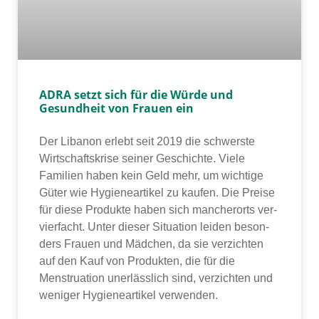
ADRA setzt sich für die Würde und
Gesundheit von Frauen ein
Der Libanon erlebt seit 2019 die schwers­te
Wirtschaftskrise sei­ner Geschichte. Viele
Familien haben kein Geld mehr, um wich­ti­ge
Güter wie Hygieneartikel zu kau­fen. Die Preise
für die­se Produkte haben sich man­cher­orts ver­
vier­facht. Unter die­ser Situation lei­den beson­
ders Frauen und Mädchen, da sie ver­zich­ten
auf den Kauf von Produkten, die für die
Menstruation uner­läss­lich sind, ver­zich­ten und
weni­ger Hygieneartikel ver­wen­den.