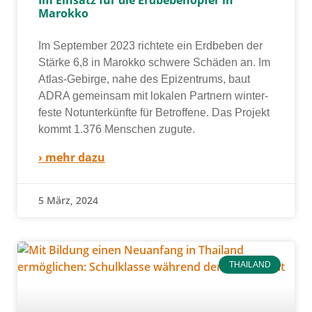
Marokko
Im September 2023 rich­te­te ein Erdbeben der
Stärke 6,8 in Marokko schwe­re Schäden an. Im
Atlas-Gebirge, nahe des Epizentrums, baut
ADRA gemein­sam mit loka­len Partnern win­ter­
fes­te Notunterkünfte für Betroffene. Das Projekt
kommt 1.376 Menschen zugu­te.
› mehr dazu
5 März, 2024
THAILAND