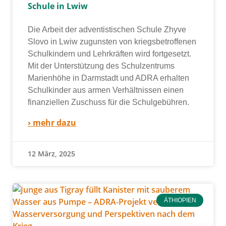
Schule in Lwiw
Die Arbeit der adven­tis­ti­schen Schule Zhyve
Slovo in Lwiw zuguns­ten von kriegs­be­trof­fe­nen
Schulkindern und Lehrkräften wird fort­ge­setzt.
Mit der Unterstützung des Schulzentrums
Marienhöhe in Darmstadt und ADRA erhal­ten
Schulkinder aus armen Verhältnissen einen
finan­zi­el­len Zuschuss für die Schulgebühren.
› mehr dazu
12 März, 2025
ÄTHIOPIEN