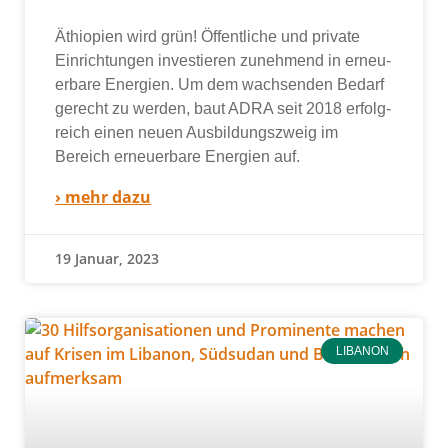
Äthiopien wird grün! Öffentliche und pri­va­te
Einrichtungen inves­tie­ren zuneh­mend in erneu­
er­ba­re Energien. Um dem wach­sen­den Bedarf
gerecht zu wer­den, baut ADRA seit 2018 erfolg­
reich einen neu­en Ausbildungszweig im
Bereich erneu­er­ba­re Energien auf.
› mehr dazu
19 Januar, 2023
LIBANON