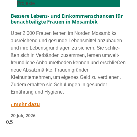
Projekte
Bessere Lebens- und Einkommenschancen für
benachteiligte Frauen in Mosambik
Über 2.000 Frauen ler­nen im Norden Mosambiks
aus­rei­chend und gesun­de Lebensmittel anzu­bau­en
und ihre Lebensgrundlagen zu sichern. Sie schlie­
ßen sich in Verbänden zusam­men, ler­nen umwelt­
freund­li­che Anbaumethoden ken­nen und erschlie­ßen
neue Absatzmärkte. Frauen grün­den
Kleinunternehmen, um eige­nes Geld zu ver­die­nen.
Zudem erhal­ten sie Schulungen in gesun­der
Ernährung und Hygiene.
› mehr dazu
20 Juli, 2026