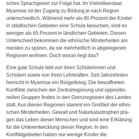
sches Sprachgewirr zur Folge hat. Im Vielvölkerstaat
Myanmar ist der Zugang zu Bildung je nach Region
unter­schied­lich. Während mehr als 80 Prozent der Kinder
in städ­ti­schen Gebieten eine Schule besu­chen, sind es
weni­ger als 65 Prozent in länd­li­chen Gebieten. Diesen
Unterschied bekom­men die eth­ni­sche Minderheiten am
meis­ten zu spü­ren, da sie mehr­heit­lich in abge­le­ge­nen
Regionen woh­nen. Doch wor­an liegt das?
Eine gute Schule lebt von ihren Schülerinnen und
Schülern sowie von ihren Lehrkräften. Seit Jahrzehnten
herrscht in Myanmar ein Bürgerkrieg. Die bewaff­ne­ten
Konflikte zwi­schen der Zentralregierung und oppo­si­tio­
nel­len Gruppen fin­den in den Grenzregionen des Landes
statt. Aus die­sen Regionen stammt ein Großteil der eth­ni­
schen Minderheiten. Gewalt und Naturkatastrophen prä­
gen das Leben die­ser Menschen und sind eine Erklärung
für die Unterentwicklung die­ser Region. In den
Konfliktgebieten haben nur weni­ge Kinder die