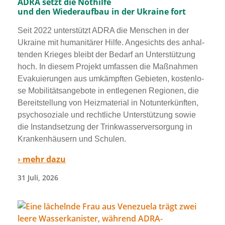
ADRA setzt die Nothilfe
und den Wiederaufbau in der Ukraine fort
Seit 2022 unter­stützt ADRA die Menschen in der
Ukraine mit huma­ni­tä­rer Hilfe. Angesichts des anhal­
ten­den Krieges bleibt der Bedarf an Unterstützung
hoch. In die­sem Projekt umfas­sen die Maßnahmen
Evakuierungen aus umkämpf­ten Gebieten, kos­ten­lo­
se Mobilitätsangebote in ent­le­ge­nen Regionen, die
Bereitstellung von Heizmaterial in Notunterkünften,
psy­cho­so­zia­le und recht­li­che Unterstützung sowie
die Instandsetzung der Trinkwasserversorgung in
Krankenhäusern und Schulen.
› mehr dazu
31 Juli, 2026