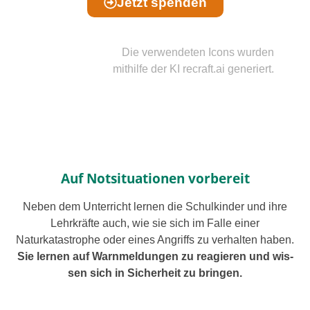
Jetzt spen­den
Die ver­wen­de­ten Icons wur­den
mit­hil­fe der KI recraft.ai gene­riert.
Auf Notsituationen vorbereit
Neben dem Unterricht ler­nen die Schulkinder und ihre
Lehrkräfte auch, wie sie sich im Falle einer
Naturkatastrophe oder eines Angriffs zu ver­hal­ten haben.
Sie ler­nen auf Warnmeldungen zu reagie­ren und wis­
sen sich in Sicherheit zu brin­gen.