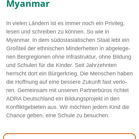
Myanmar
In vie­len Ländern ist es immer noch ein Privileg,
lesen und schrei­ben zu kön­nen. So wie in
Myanmar. In dem süd­ost­asia­ti­schen Staat lebt ein
Großteil der eth­ni­schen Minderheiten in abge­le­ge­
nen Bergregionen ohne Infrastruktur, ohne Bildung
und Schulen für die Kinder. Seit Jahrzehnten
herrscht dort ein Bürgerkrieg. Die Menschen haben
die Hoffnung auf eine bes­se­re Zukunft fast ver­lo­
ren. Gemeinsam mit unse­ren Partnerbüros rich­tet
ADRA Deutschland ein Bildungsprojekt in den
Konfliktgebieten aus. Wir möch­ten jedem Kind die
Chance geben, eine Schule zu besu­chen.