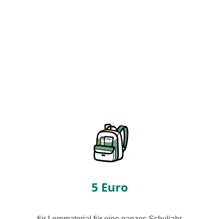
Jetzt für Myanmar
spenden
5 Euro
für Lernmaterial für eine gan­zes Schuljahr