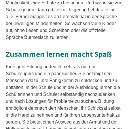
Möglichkeit, eine Schule zu besu­chen. Und wenn sie zur
Schule gehen, dann gibt es nicht genug Lehrkräfte für
alle. Ferner man­gelt es an Lernmaterial in der Sprache
der jewei­li­gen Minderheiten. So wach­sen vie­le Kinder
auf, ohne Lesen und Schreiben oder die offi­zi­el­le
Sprache Burmesisch zu ler­nen.
Zusammen lernen macht Spaß
Eine gute Bildung bedeu­tet mehr als nur ein
Schulzeugnis und ein paar Bücher. Sie befä­higt den
Menschen dazu, ihre Fähigkeiten zu ent­de­cken und zu
ent­fal­ten. In der Schule und in der Ausbildung ler­nen die
Schülerinnen und Schüler selb­stän­dig nach­zu­den­ken
und nach Lösungen für Probleme zu suchen. Bildung
ermög­licht dem­nach den Menschen, ihr Schicksal selbst
in die Hand zu neh­men und für ihren Lebensunterhalt zu
sor­gen. Sie bie­tet einen Ausweg aus der Armut und der
Hoffnungslosigkeit. Langfristig pro­fi­tie­ren von dem neu­en