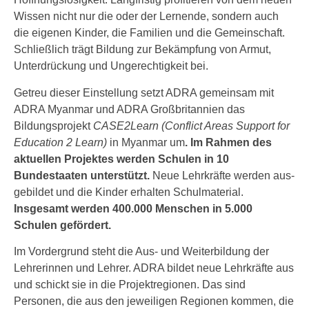
Wissen nicht nur die oder der Lernende, son­dern auch
die eige­nen Kinder, die Familien und die Gemeinschaft.
Schließlich trägt Bildung zur Bekämpfung von Armut,
Unterdrückung und Ungerechtigkeit bei.
Getreu die­ser Einstellung setzt ADRA gemein­sam mit
ADRA Myanmar und ADRA Großbritannien das
Bildungsprojekt
CASE2Learn
(Conflict Areas Support for
Education 2 Learn)
in Myanmar um
. Im Rahmen des
aktu­el­len Projektes wer­den Schulen in 10
Bundestaaten unter­stützt.
Neue Lehrkräfte wer­den aus­
ge­bil­det und die Kinder erhal­ten Schulmaterial.
Insgesamt wer­den 400.000 Menschen in 5.000
Schulen geför­dert.
Im Vordergrund steht die Aus- und Weiterbildung der
Lehrerinnen und Lehrer. ADRA bil­det neue Lehrkräfte aus
und schickt sie in die Projektregionen. Das sind
Personen, die aus den jewei­li­gen Regionen kom­men, die