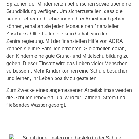
Sprachen der Minderheiten beherr­schen sowie über eine
Grundbildung ver­fü­gen. Um sicher­zu­stel­len, dass die
neu­en Lehrer und Lehrerinnen ihrer Arbeit nach­ge­hen
kön­nen, erhal­ten sie jeden Monat einen finan­zi­el­len
Zuschuss. Oft erhal­ten sie kein Gehalt von der
Zentralregierung. Mit der finan­zi­el­len Hilfe von ADRA
kön­nen sie ihre Familien ernäh­ren. Sie arbei­ten dar­an,
den Kindern eine gute Grund- und Mittelschulbildung zu
geben. Dieser Einsatz wird das Leben vie­ler Menschen
ver­bes­sern. Mehr Kinder kön­nen eine Schule besu­chen
und ler­nen, ihr Leben posi­tiv zu gestal­ten.
Zum Zwecke eines ange­mes­se­nen Arbeitsklimas wer­den
die Schulen reno­viert, u.a. wird für Latrinen, Strom und
flie­ßen­des Wasser gesorgt.