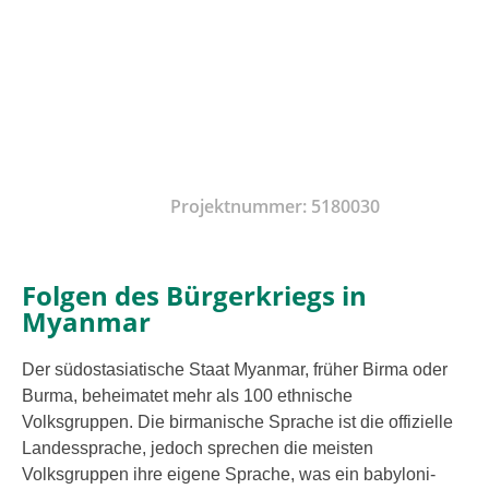
Förderung der schu­li­schen Bildung von eth­ni­
schen Minderheiten
Bereitstellung von Lehr- und Lernmaterialien
Projektnummer: 5180030
Folgen des Bürgerkriegs in
Myanmar
Der süd­ost­asia­ti­sche Staat Myanmar, frü­her Birma oder
Burma, behei­ma­tet mehr als 100 eth­ni­sche
Volksgruppen. Die bir­ma­ni­sche Sprache ist die offi­zi­el­le
Landessprache, jedoch spre­chen die meis­ten
Volksgruppen ihre eige­ne Sprache, was ein baby­lo­ni­