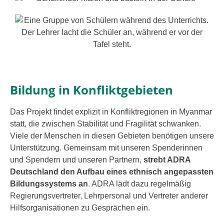
Bildung in Konfliktgebieten
Das Projekt fin­det expli­zit in Konfliktregionen in Myanmar
statt, die zwi­schen Stabilität und Fragilität schwan­ken.
Viele der Menschen in die­sen Gebieten benö­ti­gen unse­re
Unterstützung. Gemeinsam mit unse­ren Spenderinnen
und Spendern und unse­ren Partnern,
strebt ADRA
Deutschland den Aufbau eines eth­nisch ange­pass­ten
Bildungssystems an
. ADRA lädt dazu regel­mä­ßig
Regierungsvertreter, Lehrpersonal und Vertreter ande­rer
Hilfsorganisationen zu Gesprächen ein.