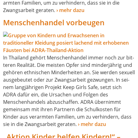
arm­ten Familien, um zu ver­hin­dern, dass sie in die
Zwangsarbeit gera­ten.
› mehr dazu
Menschenhandel vorbeugen
In Thailand gehört Menschenhandel immer noch zur bit­
te­ren Realität. Die meis­ten Opfer sind min­der­jäh­rig und
gehö­ren eth­ni­schen Minderheiten an. Sie wer­den sexu­ell
aus­ge­beu­tet oder zur Zwangsarbeit gezwun­gen. In sei­
nem lang­jäh­ri­gen Projekt Keep Girls Safe, setzt sich
ADRA dafür ein, die Ursachen und Folgen des
Menschenhandels abzu­schaf­fen. ADRA über­nimmt
gemein­sam mit ihren Partnern die Schulkosten für
Kinder aus ver­arm­ten Familien, um zu ver­hin­dern, dass
sie in die Zwangsarbeit gera­ten.
› mehr dazu
„Aktion Kinder helfen Kindern!“ –