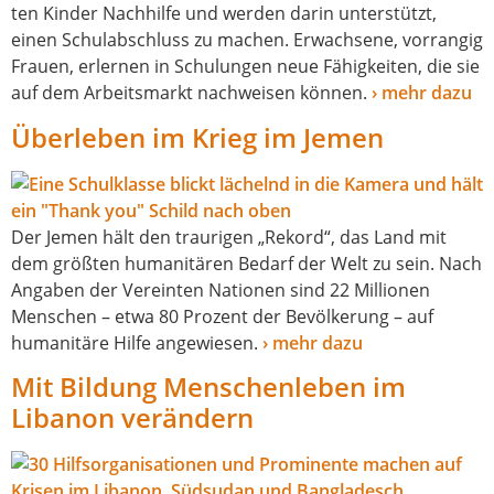
ten Kinder Nachhilfe und wer­den dar­in unter­stützt,
einen Schulabschluss zu machen. Erwachsene, vor­ran­gig
Frauen, erler­nen in Schulungen neue Fähigkeiten, die sie
auf dem Arbeitsmarkt nach­wei­sen kön­nen.
› mehr dazu
Überleben im Krieg im Jemen
Der Jemen hält den trau­ri­gen „Rekord“, das Land mit
dem größ­ten huma­ni­tä­ren Bedarf der Welt zu sein. Nach
Angaben der Vereinten Nationen sind 22 Millionen
Menschen – etwa 80 Prozent der Bevölkerung – auf
huma­ni­tä­re Hilfe ange­wie­sen.
› mehr dazu
Mit Bildung Menschenleben im
Libanon verändern