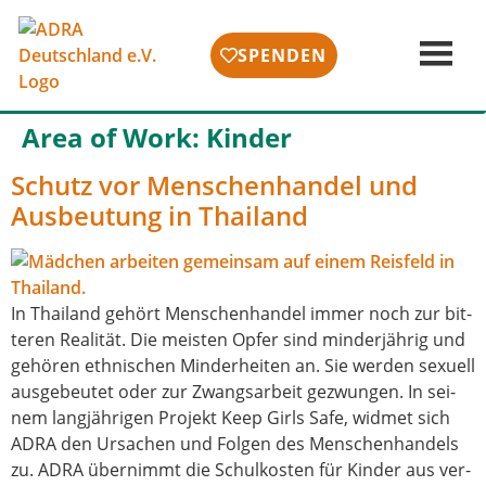
SPENDEN
Area of Work:
Kinder
Schutz vor Menschenhandel und
Ausbeutung in Thailand
In Thailand gehört Menschenhandel immer noch zur bit­
te­ren Realität. Die meis­ten Opfer sind min­der­jäh­rig und
gehö­ren eth­ni­schen Minderheiten an. Sie wer­den sexu­ell
aus­ge­beu­tet oder zur Zwangsarbeit gezwun­gen. In sei­
nem lang­jäh­ri­gen Projekt Keep Girls Safe, wid­met sich
ADRA den Ursachen und Folgen des Menschenhandels
zu. ADRA über­nimmt die Schulkosten für Kinder aus ver­