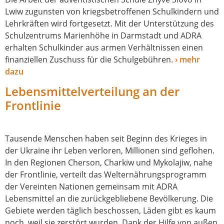
Lwiw zuguns­ten von kriegs­be­trof­fe­nen Schulkindern und
Lehrkräften wird fort­ge­setzt. Mit der Unterstützung des
Schulzentrums Marienhöhe in Darmstadt und ADRA
erhal­ten Schulkinder aus armen Verhältnissen einen
finan­zi­el­len Zuschuss für die Schulgebühren.
› mehr
dazu
Lebensmittelverteilung an der
Frontlinie
Tausende Menschen haben seit Beginn des Krieges in
der Ukraine ihr Leben ver­lo­ren, Millionen sind geflo­hen.
In den Regionen Cherson, Charkiw und Mykolajiw, nahe
der Frontlinie, ver­teilt das Welternährungsprogramm
der Vereinten Nationen gemein­sam mit ADRA
Lebensmittel an die zurück­ge­blie­be­ne Bevölkerung. Die
Gebiete wer­den täg­lich beschos­sen, Läden gibt es kaum
noch, weil sie zer­stört wur­den. Dank der Hilfe von außen