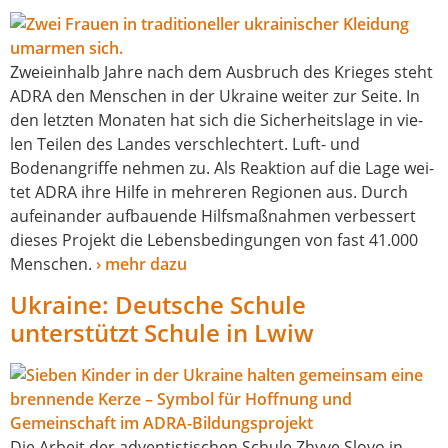
Zweieinhalb Jahre nach dem Ausbruch des Krieges steht
ADRA den Menschen in der Ukraine wei­ter zur Seite. In
den letz­ten Monaten hat sich die Sicherheitslage in vie­
len Teilen des Landes ver­schlech­tert. Luft- und
Bodenangriffe neh­men zu. Als Reaktion auf die Lage wei­
tet ADRA ihre Hilfe in meh­re­ren Regionen aus. Durch
auf­ein­an­der auf­bau­en­de Hilfsmaßnahmen ver­bes­sert
die­ses Projekt die Lebensbedingungen von fast 41.000
Menschen.
› mehr dazu
Ukraine: Deutsche Schule
unterstützt Schule in Lwiw
Die Arbeit der adven­tis­ti­schen Schule Zhyve Slovo in