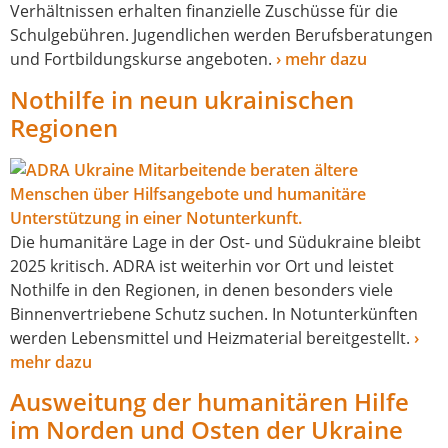
Verhältnissen erhal­ten finan­zi­el­le Zuschüsse für die
Schulgebühren. Jugendlichen wer­den Berufsberatungen
und Fortbildungskurse ange­bo­ten.
› mehr dazu
Nothilfe in neun ukrainischen
Regionen
Die huma­ni­tä­re Lage in der Ost- und Südukraine bleibt
2025 kri­tisch. ADRA ist wei­ter­hin vor Ort und leis­tet
Nothilfe in den Regionen, in denen beson­ders vie­le
Binnenvertriebene Schutz suchen. In Notunterkünften
wer­den Lebensmittel und Heizmaterial bereit­ge­stellt.
›
mehr dazu
Ausweitung der humanitären Hilfe
im Norden und Osten der Ukraine