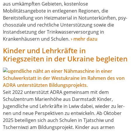
aus umkämpf­ten Gebieten, kos­ten­lo­se
Mobilitätsangebote in ent­le­ge­nen Regionen, die
Bereitstellung von Heizmaterial in Notunterkünften, psy­
cho­so­zia­le und recht­li­che Unterstützung sowie die
Instandsetzung der Trinkwasserversorgung in
Krankenhäusern und Schulen.
› mehr dazu
Kinder und Lehrkräfte in
Kriegszeiten in der Ukraine begleiten
Seit 2022 unter­stützt ADRA gemein­sam mit dem
Schulzentrum Marienhöhe aus Darmstadt Kinder,
Jugendliche und Lehrkräfte in Lwiw dabei, wie­der zu ler­
nen und neue Perspektiven zu ent­wi­ckeln. Ab Oktober
2025 betei­li­gen sich auch Schulen in Tjatschiw und
Tscherniwzi am Bildungsprojekt. Kinder aus armen