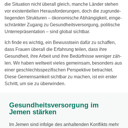
die Situation nicht über­all gleich, man­che Länder ste­hen
vor exis­ten­ti­el­len Herausforderungen, doch die zugrun­de­
lie­gen­den Strukturen – öko­no­mi­sche Abhängigkeit, ein­ge­
schränk­ter Zugang zu Gesundheitsversorgung, poli­ti­sche
Unterrepräsentation – sind glo­bal sicht­bar.
Ich fin­de es wich­tig, ein Bewusstsein dafür zu schaf­fen,
dass Frauen über­all die Erfahrung tei­len, dass ihre
Gesundheit, ihre Arbeit und ihre Bedürfnisse weni­ger zäh­
len. Wir haben welt­weit vie­les gemein­sam, beson­ders aus
einer geschlechts­spe­zi­fi­schen Perspektive betrach­tet.
Diese Gemeinsamkeit sicht­bar zu machen, ist ein ers­ter
Schritt, um sie zu über­win­den.
Gesundheitsversorgung im
Jemen stärken
Im Jemen sind infol­ge des anhal­ten­den Konflikts mehr