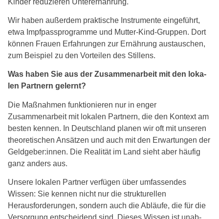
Kinder redu­zie­ren Unterernährung.
Wir haben außer­dem prak­ti­sche Instrumente ein­ge­führt,
etwa Impfpassprogramme und Mutter-Kind-Gruppen. Dort
kön­nen Frauen Erfahrungen zur Ernährung aus­tau­schen,
zum Beispiel zu den Vorteilen des Stillens.
Was haben Sie aus der Zusammenarbeit mit den loka­
len Partnern gelernt?
Die Maßnahmen funk­tio­nie­ren nur in enger
Zusammenarbeit mit loka­len Partnern, die den Kontext am
bes­ten ken­nen. In Deutschland pla­nen wir oft mit unse­ren
theo­re­ti­schen Ansätzen und auch mit den Erwartungen der
Geldgeber:innen. Die Realität im Land sieht aber häu­fig
ganz anders aus.
Unsere loka­len Partner ver­fü­gen über umfas­sen­des
Wissen: Sie ken­nen nicht nur die struk­tu­rel­len
Herausforderungen, son­dern auch die Abläufe, die für die
Versorgung ent­schei­dend sind. Dieses Wissen ist unab­