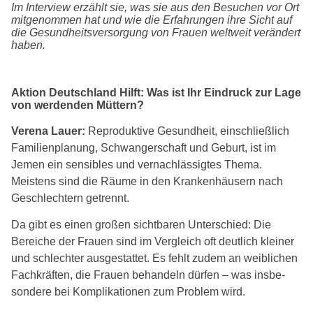
Im Interview erzählt sie, was sie aus den Besuchen vor Ort
mit­ge­nom­men hat und wie die Erfahrungen ihre Sicht auf
die Gesundheitsversorgung von Frauen welt­weit ver­än­dert
haben.
Aktion Deutschland Hilft: Was ist Ihr Eindruck zur Lage
von wer­den­den Müttern?
Verena Lauer:
Reproduktive Gesundheit, ein­schließ­lich
Familienplanung, Schwangerschaft und Geburt, ist im
Jemen ein sen­si­bles und ver­nach­läs­sig­tes Thema.
Meistens sind die Räume in den Krankenhäusern nach
Geschlechtern getrennt.
Da gibt es einen gro­ßen sicht­ba­ren Unterschied: Die
Bereiche der Frauen sind im Vergleich oft deut­lich klei­ner
und schlech­ter aus­ge­stat­tet. Es fehlt zudem an weib­li­chen
Fachkräften, die Frauen behan­deln dür­fen – was ins­be­
son­de­re bei Komplikationen zum Problem wird.