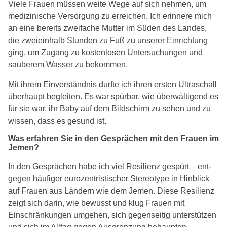
Viele Frauen müs­sen wei­te Wege auf sich neh­men, um
medi­zi­ni­sche Versorgung zu errei­chen. Ich erin­ne­re mich
an eine bereits zwei­fa­che Mutter im Süden des Landes,
die zwei­ein­halb Stunden zu Fuß zu unse­rer Einrichtung
ging, um Zugang zu kos­ten­lo­sen Untersuchungen und
sau­be­rem Wasser zu bekom­men.
Mit ihrem Einverständnis durf­te ich ihren ers­ten Ultraschall
über­haupt beglei­ten. Es war spür­bar, wie über­wäl­ti­gend es
für sie war, ihr Baby auf dem Bildschirm zu sehen und zu
wis­sen, dass es gesund ist.
Was erfah­ren Sie in den Gesprächen mit den Frauen im
Jemen?
In den Gesprächen habe ich viel Resilienz gespürt – ent­
ge­gen häu­fi­ger euro­zen­tris­ti­scher Stereotype in Hinblick
auf Frauen aus Ländern wie dem Jemen. Diese Resilienz
zeigt sich dar­in, wie bewusst und klug Frauen mit
Einschränkungen umge­hen, sich gegen­sei­tig unter­stüt­zen