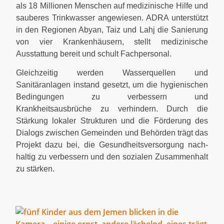
als 18 Millionen Menschen auf medi­zi­ni­sche Hilfe und
sau­be­res Trinkwasser ange­wie­sen. ADRA unter­stützt
in den Regionen Abyan, Taiz und Lahj die Sanierung
von vier Krankenhäusern, stellt medi­zi­ni­sche
Ausstattung bereit und schult Fachpersonal.
Gleichzeitig wer­den Wasserquellen und
Sanitäranlagen instand gesetzt, um die hygie­ni­schen
Bedingungen zu ver­bes­sern und
Krankheitsausbrüche zu ver­hin­dern. Durch die
Stärkung loka­ler Strukturen und die Förderung des
Dialogs zwi­schen Gemeinden und Behörden trägt das
Projekt dazu bei, die Gesundheitsversorgung nach­
hal­tig zu ver­bes­sern und den sozia­len Zusammenhalt
zu stär­ken.