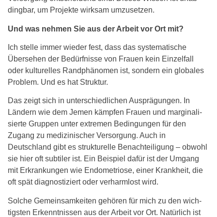
ding­bar, um Projekte wirk­sam umzu­set­zen.
Und was neh­men Sie aus der Arbeit vor Ort mit?
Ich stel­le immer wie­der fest, dass das sys­te­ma­ti­sche
Übersehen der Bedürfnisse von Frauen kein Einzelfall
oder kul­tu­rel­les Randphänomen ist, son­dern ein glo­ba­les
Problem. Und es hat Struktur.
Das zeigt sich in unter­schied­li­chen Ausprägungen. In
Ländern wie dem Jemen kämp­fen Frauen und mar­gi­na­li­
sier­te Gruppen unter extre­men Bedingungen für den
Zugang zu medi­zi­ni­scher Versorgung. Auch in
Deutschland gibt es struk­tu­rel­le Benachteiligung – obwohl
sie hier oft sub­ti­ler ist. Ein Beispiel dafür ist der Umgang
mit Erkrankungen wie Endometriose, einer Krankheit, die
oft spät dia­gnos­ti­ziert oder ver­harm­lost wird.
Solche Gemeinsamkeiten gehö­ren für mich zu den wich­
tigs­ten Erkenntnissen aus der Arbeit vor Ort. Natürlich ist