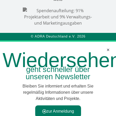
© ADRA Deutschland e.V. 2026
Wiedersehe
geht schneller über
unseren Newsletter
Bleiben Sie informiert und erhalten Sie
regelmäßig Informationen über unsere
Aktivitäten und Projekte.
zur Anmeldung