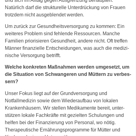
und sich im Alltag gegen Ausgrenzung behaup­ten.
Natürlich darf die struk­tu­rel­le Unterdrückung von Frauen
trotz­dem nicht aus­ge­blen­det wer­den.
Um zurück zur Gesundheitsversorgung zu kom­men: Ein
wei­te­res Problem sind feh­len­de Ressourcen. Manche
Familien prio­ri­sie­ren Gesundheit, ande­re nicht. Oft tref­fen
Männer finan­zi­el­le Entscheidungen, was auch die medi­zi­
ni­sche Versorgung betrifft.
Welche kon­kre­ten Maßnahmen wer­den umge­setzt, um
die Situation von Schwangeren und Müttern zu ver­bes­
sern?
Unser Fokus liegt auf der Grundversorgung und
Notfallmedizin sowie dem Wiederaufbau von loka­len
Krankenhäusern. Wir stel­len Medikamente bereit, unter­
stüt­zen loka­le Fachkräfte mit geziel­ten Schulungen und
hel­fen bei der Finanzierung von Personal, wo nötig.
Therapeutische Ernährungsprogramme für Mütter und