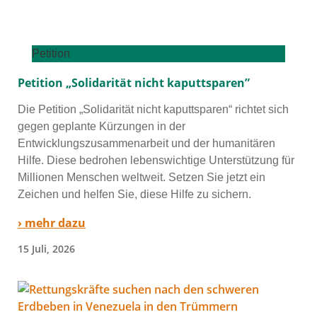
Petition
Petition „Solidarität nicht kaputtsparen”
Die Petition „Solidarität nicht kaputt­spa­ren“ rich­tet sich
gegen geplan­te Kürzungen in der
Entwicklungszusammenarbeit und der huma­ni­tä­ren
Hilfe. Diese bedro­hen lebens­wich­ti­ge Unterstützung für
Millionen Menschen welt­weit. Setzen Sie jetzt ein
Zeichen und hel­fen Sie, die­se Hilfe zu sichern.
› mehr dazu
15 Juli, 2026