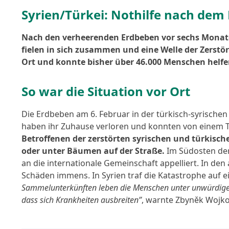
Syrien/Türkei: Nothilfe nach dem
Nach den ver­hee­ren­den Erdbeben vor sechs Monate
fie­len in sich zusam­men und eine Welle der Zerst
Ort und konn­te bis­her über 46.000 Menschen hel­fe
So war die Situation vor Ort
Die Erdbeben am 6. Februar in der türkisch-syrische
haben ihr Zuhause ver­lo­ren und konn­ten von einem 
Betroffenen der zer­stör­ten syri­schen und tür­ki­
oder unter Bäumen auf der Straße.
Im Südosten der 
an die inter­na­tio­na­le Gemeinschaft appel­liert. I
Schäden immens. In Syrien traf die Katastrophe auf 
Sammelunterkünften leben die Menschen unter unwür­di­gen 
dass sich Krankheiten aus­brei­ten”
, warn­te Zbyněk Wojk