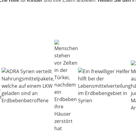
sche
Hilfe
für
Kinder
und ihre Eltern anbie­ten.
Helfen Sie den F