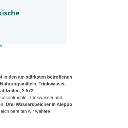
kische
m
 in den am stärks­ten betrof­fe­nen
 Nahrungsmitteln, Trinkwasser,
ahlzeiten, 3.572
 Hülsenfrüchte, Trinkwasser und
zen. Drei Wasserspeicher in Aleppo
ich berei­ten wir wei­te­re