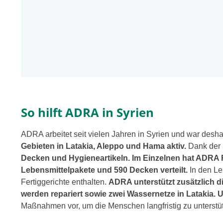
So hilft ADRA in Syrien
ADRA arbei­tet seit vie­len Jahren in Syrien und war des­
Gebieten in Latakia, Aleppo und Hama aktiv.
Dank der 
Decken und Hygieneartikeln. Im Einzelnen hat ADRA Re
Lebensmittelpakete und 590 Decken ver­teilt.
In den Le
Fertiggerichte ent­hal­ten.
ADRA unter­stützt zusätz­lich 
wer­den repa­riert sowie zwei Wassernetze in Latakia. U
Maßnahmen vor, um die Menschen lang­fris­tig zu unter­stüt