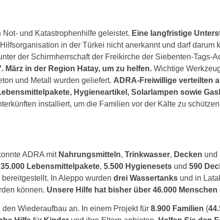
ot- und Katastrophenhilfe geleis­tet.
Eine lang­fris­ti­ge Unt
ilfsorganisation in der Türkei nicht aner­kannt und darf dar­um k
nter der Schirmherrschaft der Freikirche der Siebenten-Tags-A
ärz in der Region Hatay, um zu hel­fen.
Wichtige Werkzeuge
 und Metall wur­den gelie­fert.
ADRA-Freiwillige ver­teil­ten
e, Lebensmittelpakete, Hygieneartikel, Solarlampen sowie G
ünften instal­liert, um die Familien vor der Kälte zu schüt­zen
konn­te ADRA mit
Nahrungsmitteln
,
Trinkwasser
,
Decken
und
r
35.000
Lebensmittelpakete
,
5.500
Hygienesets
und
590
Dec
bereit­ge­stellt. In Aleppo wur­den
drei Wassertanks
und in Lata
r­den kön­nen.
Unsere Hilfe hat bis­her über 46.000 Menschen 
 den Wiederaufbau an. In einem Projekt für
8.900 Familien
(
44