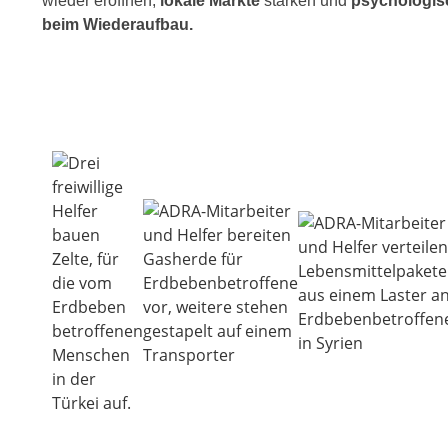
wie­der eröff­nen,
loka­le Märkte
stär­ken und
psy­cho­lo­gi­
beim Wiederaufbau.