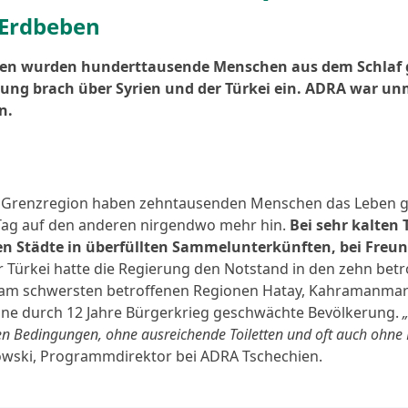
 Erdbeben
n wur­den hun­dert­tau­sen­de Menschen aus dem Schlaf ge
örung brach über Syrien und der Türkei ein. ADRA war un
n.
n Grenzregion haben zehn­tau­sen­den Menschen das Leben g
Tag auf den ande­ren nir­gend­wo mehr hin.
Bei sehr kal­ten
schen Städte in über­füll­ten Sammelunterkünften, bei Fre
Türkei hat­te die Regierung den Notstand in den zehn betrof
n den am schwers­ten betrof­fe­nen Regionen Hatay, Kahraman
eine durch 12 Jahre Bürgerkrieg geschwäch­te Bevölkerung.
Bedingungen, ohne aus­rei­chen­de Toiletten und oft auch ohne D
owski, Programmdirektor bei ADRA Tschechien.