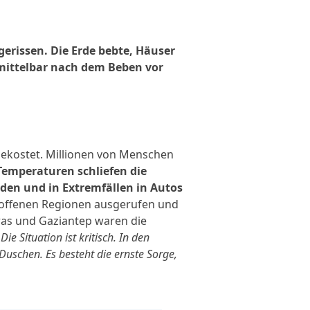
ris­sen. Die Erde beb­te, Häuser
mit­tel­bar nach dem Beben vor
ekos­tet. Millionen von Menschen
 Temperaturen schlie­fen die
unden und in Extremfällen in Autos
­fe­nen Regionen aus­ge­ru­fen und
maras und Gaziantep waren die
„Die Situation ist kri­tisch. In den
uschen. Es besteht die erns­te Sorge,