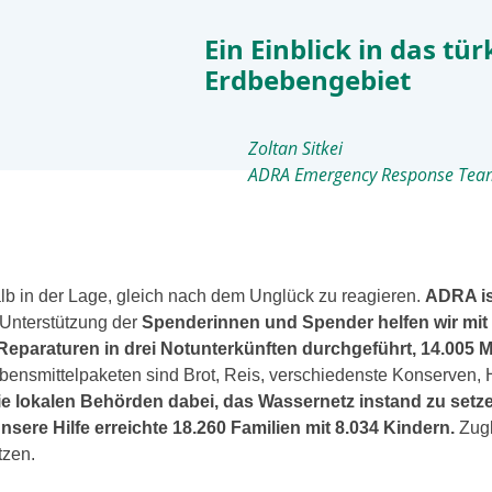
Ein Einblick in das tür
Erdbebengebiet
Zoltan Sitkei
ADRA Emergency Response Tea
halb in der Lage, gleich nach dem Unglück zu reagie­ren.
ADRA ist
Unterstützung der
Spenderinnen und Spender hel­fen wir mit
paraturen in drei Notunterkünften durch­ge­führt, 14.005 M
bensmittelpaketen sind Brot, Reis, ver­schie­dens­te Konserven,
die loka­len Behörden dabei, das Wassernetz instand zu set­
nsere Hilfe erreich­te 18.260 Familien mit 8.034 Kindern.
Zugle
­zen.