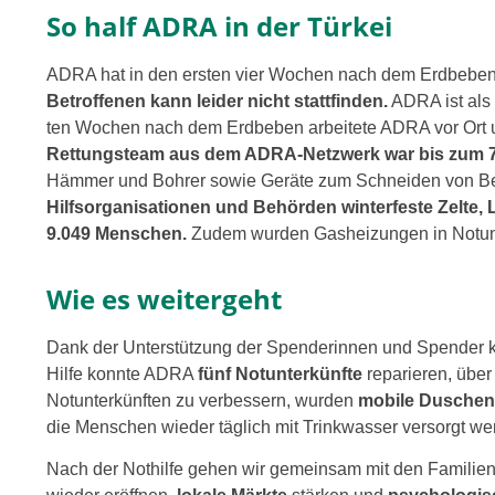
So half ADRA in der Türkei
ADRA hat in den ers­ten vier Wochen nach dem Erdbeben N
Betroffenen kann lei­der nicht statt­fin­den.
ADRA ist als H
ten Wochen nach dem Erdbeben arbei­te­te ADRA vor Ort u
Rettungsteam aus dem ADRA-Netzwerk war bis zum 7. M
Hämmer und Bohrer sowie Geräte zum Schneiden von Beton
Hilfsorganisationen und Behörden win­ter­fes­te Zelt
9.049 Menschen.
Zudem wur­den Gasheizungen in Notunterk
Wie es weitergeht
Dank der Unterstützung der Spenderinnen und Spender 
Hilfe konn­te ADRA
fünf
Notunterkünfte
repa­rie­ren, übe
Notunterkünften zu ver­bes­sern, wur­den
mobi­le Duschen
die Menschen wie­der täg­lich mit Trinkwasser ver­sorgt we
Nach der Nothilfe gehen wir gemein­sam mit den Familien