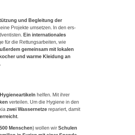
erstützung und Begleitung der
ei­ne Projekte umset­zen. In den ers­
dventisten.
Ein inter­na­tio­na­les
 für die Rettungsarbeiten, wie
 außer­dem gemein­sam mit loka­len
askocher und war­me Kleidung an
.
Hygieneartikeln
hel­fen. Mit ihrer
ken
ver­tei­len. Um die Hygiene in den
kia
zwei Wassernetze
repa­riert, damit
erreicht
.
.500 Menschen
) wol­len wir
Schulen