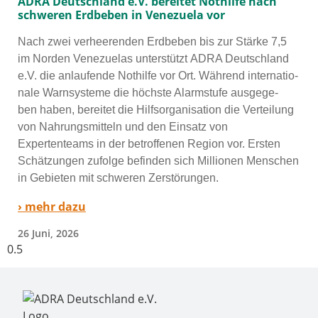
ADRA Deutschland e.V. bereitet Nothilfe nach
schweren Erdbeben in Venezuela vor
Nach zwei ver­hee­ren­den Erdbeben bis zur Stärke 7,5
im Norden Venezuelas unter­stützt ADRA Deutschland
e.V. die anlau­fen­de Nothilfe vor Ort. Während inter­na­tio­
na­le Warnsysteme die höchs­te Alarmstufe aus­ge­ge­
ben haben, berei­tet die Hilfsorganisation die Verteilung
von Nahrungsmitteln und den Einsatz von
Expertenteams in der betrof­fe­nen Region vor. Ersten
Schätzungen zufol­ge befin­den sich Millionen Menschen
in Gebieten mit schwe­ren Zerstörungen.
› mehr dazu
26 Juni, 2026