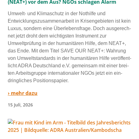
(NEAT+) vor dem Aus? NGOs schlagen Alarm
Umwelt- und Klimaschutz in der Nothilfe und
Entwicklungszusammenarbeit in Krisengebieten ist kein
Luxus, son­dern eine Überlebensfrage. Doch aus­ge­rech­
net jetzt droht dem wich­tigs­ten Instrument zur
Umweltprüfung in der huma­ni­tä­ren Hilfe, dem NEAT+,
das Ende. Mit dem Titel SAVE OUR NEAT+: Wahrung
von Umweltstandards in der huma­ni­tä­ren Hilfe ver­öf­fent­
licht ADRA Deutschland e.V. gemein­sam mit einer brei­
ten Arbeitsgruppe inter­na­tio­na­ler NGOs jetzt ein ein­
dring­li­ches Positionspapier.
› mehr dazu
15 Juli, 2026