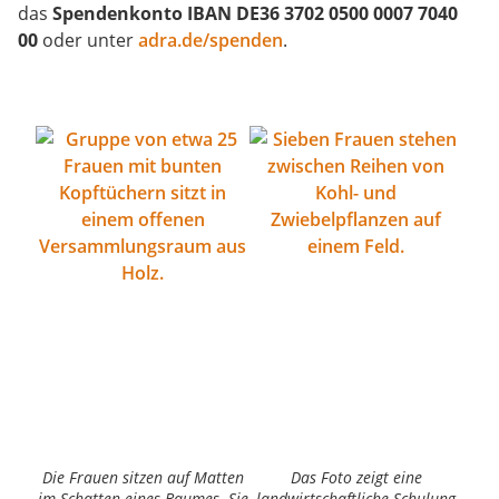
das
Spendenkonto IBAN DE36 3702 0500 0007 7040
00
oder unter
adra.de/spenden
.
Die Frauen sitzen auf Matten
Das Foto zeigt eine
Di
im Schatten eines Baumes. Sie
landwirtschaftliche Schulung
M