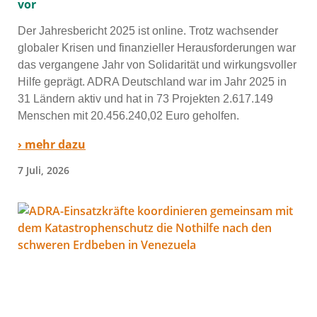
vor
Der Jahresbericht 2025 ist online. Trotz wach­sen­der
glo­ba­ler Krisen und finan­zi­el­ler Herausforderungen war
das ver­gan­ge­ne Jahr von Solidarität und wir­kungs­vol­ler
Hilfe geprägt. ADRA Deutschland war im Jahr 2025 in
31 Ländern aktiv und hat in 73 Projekten 2.617.149
Menschen mit 20.456.240,02 Euro gehol­fen.
› mehr dazu
7 Juli, 2026