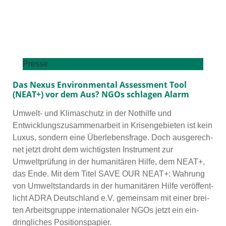
Presse
Das Nexus Environmental Assessment Tool
(NEAT+) vor dem Aus? NGOs schlagen Alarm
Umwelt- und Klimaschutz in der Nothilfe und
Entwicklungszusammenarbeit in Krisengebieten ist kein
Luxus, son­dern eine Überlebensfrage. Doch aus­ge­rech­
net jetzt droht dem wich­tigs­ten Instrument zur
Umweltprüfung in der huma­ni­tä­ren Hilfe, dem NEAT+,
das Ende. Mit dem Titel SAVE OUR NEAT+: Wahrung
von Umweltstandards in der huma­ni­tä­ren Hilfe ver­öf­fent­
licht ADRA Deutschland e.V. gemein­sam mit einer brei­
ten Arbeitsgruppe inter­na­tio­na­ler NGOs jetzt ein ein­
dring­li­ches Positionspapier.