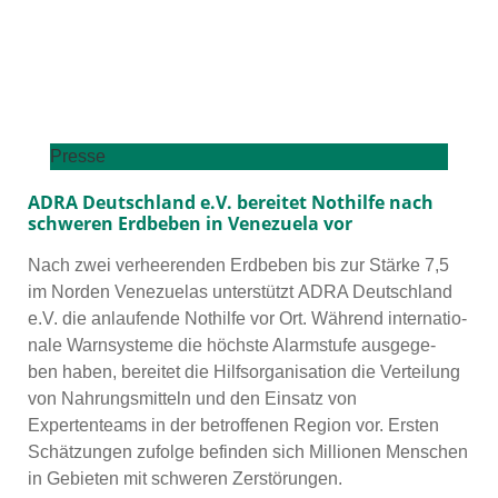
Presse
ADRA Deutschland e.V. bereitet Nothilfe nach
schweren Erdbeben in Venezuela vor
Nach zwei ver­hee­ren­den Erdbeben bis zur Stärke 7,5
im Norden Venezuelas unter­stützt ADRA Deutschland
e.V. die anlau­fen­de Nothilfe vor Ort. Während inter­na­tio­
na­le Warnsysteme die höchs­te Alarmstufe aus­ge­ge­
ben haben, berei­tet die Hilfsorganisation die Verteilung
von Nahrungsmitteln und den Einsatz von
Expertenteams in der betrof­fe­nen Region vor. Ersten
Schätzungen zufol­ge befin­den sich Millionen Menschen
in Gebieten mit schwe­ren Zerstörungen.