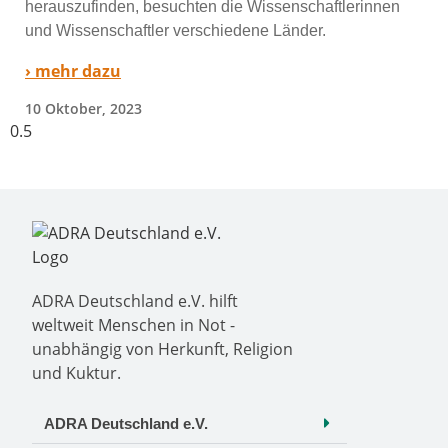
her­aus­zu­fin­den, besuch­ten die Wissenschaftlerinnen
und Wissenschaftler ver­schie­de­ne Länder.
› mehr dazu
10 Oktober, 2023
ADRA Deutschland e.V. hilft
weltweit Menschen in Not -
unabhängig von Herkunft, Religion
und Kuktur.
ADRA Deutschland e.V.