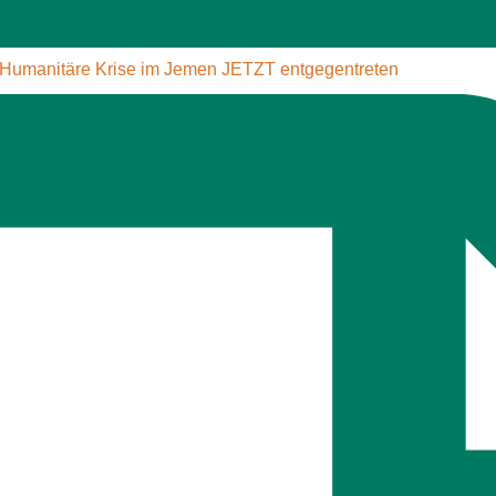
 Humanitäre Krise im Jemen JETZT ent­ge­gen­tre­ten