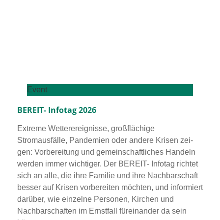
Event
BEREIT- Infotag 2026
Extreme Wetterereignisse, groß­flä­chi­ge
Stromausfälle, Pandemien oder ande­re Krisen zei­
gen: Vorbereitung und gemein­schaft­li­ches Handeln
wer­den immer wich­ti­ger. Der BEREIT- Infotag rich­tet
sich an alle, die ihre Familie und ihre Nachbarschaft
bes­ser auf Krisen vor­be­rei­ten möch­ten, und infor­miert
dar­über, wie ein­zel­ne Personen, Kirchen und
Nachbarschaften im Ernstfall für­ein­an­der da sein