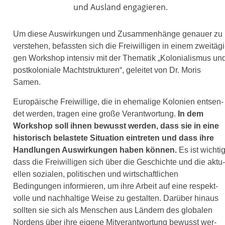
Um die­se Auswirkungen und Zusammenhänge genau­er zu
ver­ste­hen, befass­ten sich die Freiwilligen in einem zwei­tä­gi
gen Workshop inten­siv mit der Thematik „Kolonialismus un
post­ko­lo­nia­le Machtstrukturen“, gelei­tet von Dr. Moris
Samen.
Europäische Freiwillige, die in ehe­ma­li­ge Kolonien ent­sen­
det wer­den, tra­gen eine gro­ße Verantwortung.
In dem
Workshop soll ihnen bewusst wer­den, dass sie in eine
his­to­risch belas­te­te Situation ein­tre­ten und dass ihre
Handlungen Auswirkungen haben kön­nen.
Es ist wich­tig
dass die Freiwilligen sich über die Geschichte und die aktu­
el­len sozia­len, poli­ti­schen und wirt­schaft­li­chen
Bedingungen infor­mie­ren, um ihre Arbeit auf eine respekt­
vol­le und nach­hal­ti­ge Weise zu gestal­ten. Darüber hin­aus
soll­ten sie sich als Menschen aus Ländern des glo­ba­len
Nordens über ihre eige­ne Mitverantwortung bewusst wer­