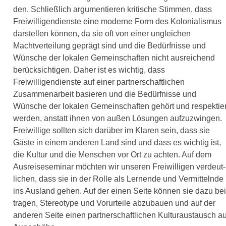
den. Schließlich argu­men­tie­ren kri­ti­sche Stimmen, dass
Freiwilligendienste eine moder­ne Form des Kolonialismus
dar­stel­len kön­nen, da sie oft von einer unglei­chen
Machtverteilung geprägt sind und die Bedürfnisse und
Wünsche der loka­len Gemeinschaften nicht aus­rei­chend
berück­sich­ti­gen. Daher ist es wich­tig, dass
Freiwilligendienste auf einer part­ner­schaft­li­chen
Zusammenarbeit basie­ren und die Bedürfnisse und
Wünsche der loka­len Gemeinschaften gehört und respek­tier
wer­den, anstatt ihnen von außen Lösungen auf­zu­zwin­gen.
Freiwillige soll­ten sich dar­über im Klaren sein, dass sie
Gäste in einem ande­ren Land sind und dass es wich­tig ist,
die Kultur und die Menschen vor Ort zu ach­ten. Auf dem
Ausreiseseminar möch­ten wir unse­ren Freiwilligen ver­deut­
li­chen, dass sie in der Rolle als Lernende und Vermittelnde
ins Ausland gehen. Auf der einen Seite kön­nen sie dazu bei
tra­gen, Stereotype und Vorurteile abzu­bau­en und auf der
ande­ren Seite einen part­ner­schaft­li­chen Kulturaustausch au