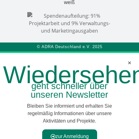
© ADRA Deutschland e.V. 2025
Wiedersehe
geht schneller über
unseren Newsletter
Bleiben Sie informiert und erhalten Sie
regelmäßig Informationen über unsere
Aktivitäten und Projekte.
zur Anmeldung