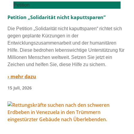
Petition
Petition „Solidarität nicht kaputtsparen”
Die Petition „Solidarität nicht kaputt­spa­ren“ rich­tet sich
gegen geplan­te Kürzungen in der
Entwicklungszusammenarbeit und der huma­ni­tä­ren
Hilfe. Diese bedro­hen lebens­wich­ti­ge Unterstützung für
Millionen Menschen welt­weit. Setzen Sie jetzt ein
Zeichen und hel­fen Sie, die­se Hilfe zu sichern.
› mehr dazu
15 Juli, 2026