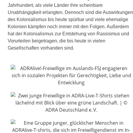
Jahrhundert, als vie­le Länder ihre schein­ba­re
Unabhängigkeit erlang­ten. Dennoch sind die Auswirkungen
des Kolonialismus bis heu­te spür­bar und vie­le ehe­ma­li­ge
Kolonien kämp­fen noch immer mit den Folgen. Außerdem
hat der Kolonialismus zur Entstehung von Rassismus und
Vorurteilen bei­getra­gen, die bis heu­te in vie­len
Gesellschaften vor­han­den sind.