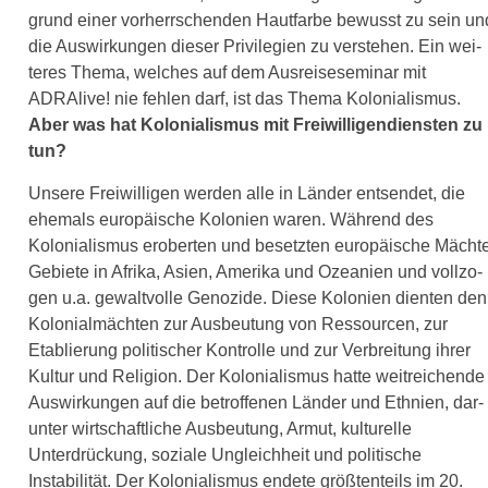
grund einer vor­herr­schen­den Hautfarbe bewusst zu sein un
die Auswirkungen die­ser Privilegien zu ver­ste­hen. Ein wei­
te­res Thema, wel­ches auf dem Ausreiseseminar mit
ADRAlive! nie feh­len darf, ist das Thema Kolonialismus.
Aber was hat Kolonialismus mit Freiwilligendiensten zu
tun?
Unsere Freiwilligen wer­den alle in Länder ent­sen­det, die
ehe­mals euro­päi­sche Kolonien waren. Während des
Kolonialismus erober­ten und besetz­ten euro­päi­sche Mächt
Gebiete in Afrika, Asien, Amerika und Ozeanien und voll­zo­
gen u.a. gewalt­vol­le Genozide. Diese Kolonien dien­ten den
Kolonialmächten zur Ausbeutung von Ressourcen, zur
Etablierung poli­ti­scher Kontrolle und zur Verbreitung ihrer
Kultur und Religion. Der Kolonialismus hat­te weit­rei­chen­de
Auswirkungen auf die betrof­fe­nen Länder und Ethnien, dar­
un­ter wirt­schaft­li­che Ausbeutung, Armut, kul­tu­rel­le
Unterdrückung, sozia­le Ungleichheit und poli­ti­sche
Instabilität. Der Kolonialismus ende­te größ­ten­teils im 20.