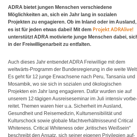
ADRA bie­tet jun­gen Menschen ver­schie­de­ne
Möglichkeiten an, sich ein Jahr lang in sozia­len
Projekten zu enga­gie­ren. Ob im Inland oder im Ausland,
Projekt ADRAlive!
es ist für jeden etwas dabei! Mit dem
unter­stützt ADRA moti­vier­te jun­ge Menschen dabei, sic
in der Freiwilligenarbeit zu ent­fal­ten.
Auch die­ses Jahr ent­sen­det ADRA Freiwillige mit dem
weltwärts-Programm der Bundesregierung in die wei­te Welt
Es geht für 12 jun­ge Erwachsene nach Peru, Tansania und
Mosambik, wo sie sich in sozia­len und öko­lo­gi­schen
Projekten ein Jahr lang enga­gie­ren. Dafür wur­den sie auf
unse­rem 12-tägigen Ausreiseseminar im Juli inten­siv vor­be
rei­tet. Themen waren hier u.a. Sicherheit im Ausland,
Gesundheit und Reisemedizin, Kultursensibilität und
Kulturschock sowie glo­ba­le Machtverhältnisseund Critical
Whiteness. Critical Whiteness oder „kri­ti­sches Weißsein“
beschreibt den Ansatz, sich sei­ner eige­nen Privilegien auf­