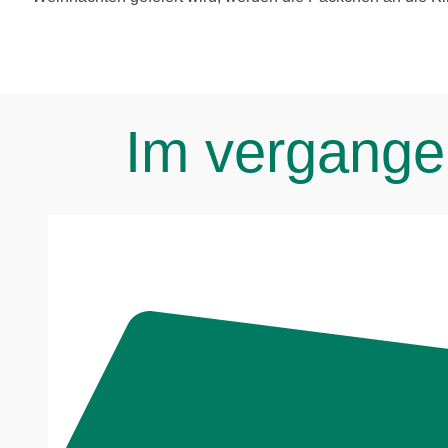
Im ver­gan­g