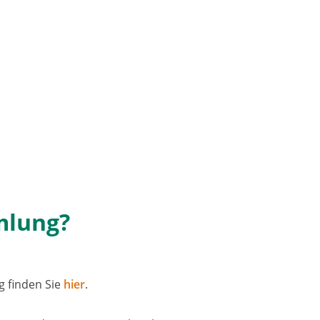
lung?​
 fin­den Sie
hier
.