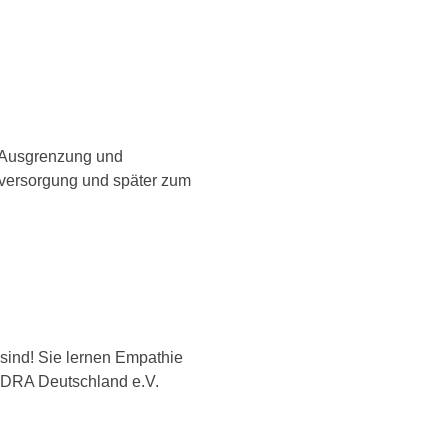
. Ausgrenzung und
sversorgung und spä­ter zum
sind! Sie ler­nen Empathie
on ADRA Deutschland e.V.