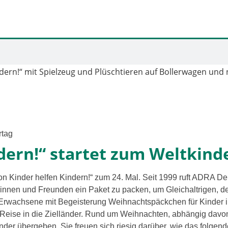
rtag
dern!“ startet zum Weltkind
ion Kinder hel­fen Kindern!“ zum 24. Mal. Seit 1999 ruft ADRA De
innen und Freunden ein Paket zu packen, um Gleichaltrigen, den
rwachsene mit Begeisterung Weihnachtspäckchen für Kinder in 
Reise in die Zielländer. Rund um Weihnachten, abhän­gig davon,
r über­ge­ben. Sie freu­en sich rie­sig dar­über, wie das fol­gen­