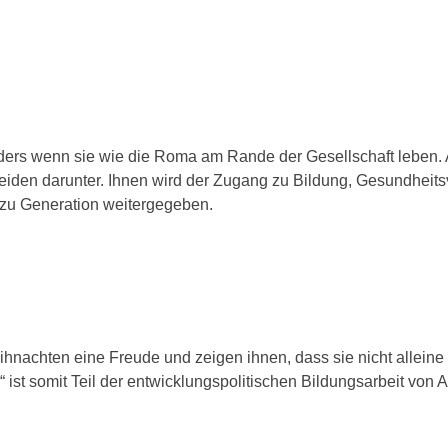
on­ders wenn sie wie die Roma am Rande der Gesellschaft leben
ei­den dar­un­ter. Ihnen wird der Zugang zu Bildung, Gesundheit
u Generation wei­ter­ge­ge­ben.
achten eine Freude und zei­gen ihnen, dass sie nicht allei­ne 
ist somit Teil der ent­wick­lungs­po­li­ti­schen Bildungsarbeit v