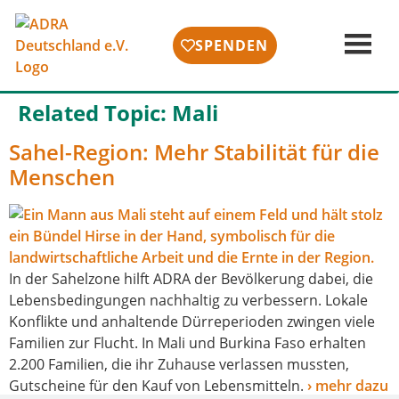
SPENDEN
Related Topic:
Mali
Sahel-Region: Mehr Stabilität für die
Menschen
In der Sahelzone hilft ADRA der Bevölkerung dabei, die
Lebensbedingungen nach­hal­tig zu ver­bes­sern. Lokale
Konflikte und anhal­ten­de Dürreperioden zwin­gen vie­le
Familien zur Flucht. In Mali und Burkina Faso erhal­ten
2.200 Familien, die ihr Zuhause ver­las­sen muss­ten,
Gutscheine für den Kauf von Lebensmitteln.
› mehr dazu